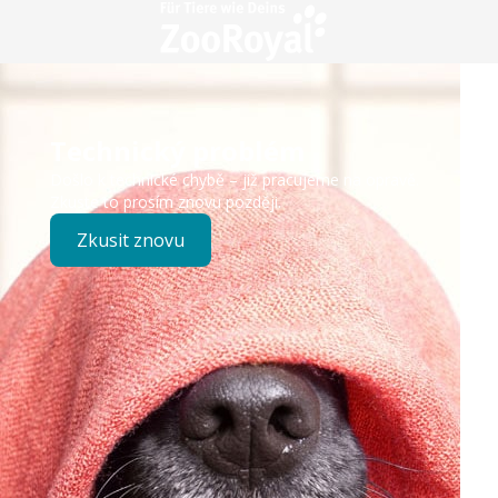
Technický problém
Došlo k technické chybě – již pracujeme na opravě.
Zkuste to prosím znovu později.
Zkusit znovu