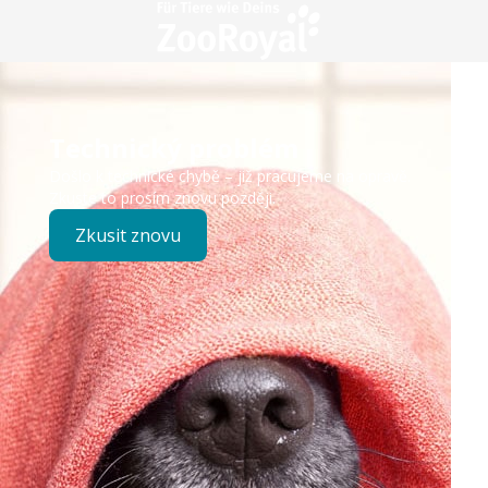
Technický problém
Došlo k technické chybě – již pracujeme na opravě.
Zkuste to prosím znovu později.
Zkusit znovu