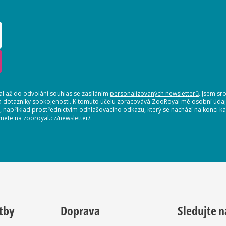
 až do odvolání souhlas se zasíláním
personalizovaných newsletterů
. Jsem sr
a dotazníky spokojenosti. K tomuto účelu zpracovává ZooRoyal mé osobní údaje.
t, například prostřednictvím odhlašovacího odkazu, který se nachází na konci
nete na zooroyal.cz/newsletter/.
tby
Doprava
Sledujte n