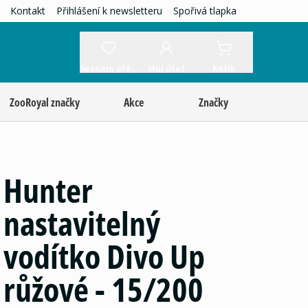
Kontakt
Přihlášení k newsletteru
Spořivá tlapka
Seznam přání
Můj účet
Košík
ZooRoyal značky
Akce
Značky
Hunter
nastavitelný
vodítko Divo Up
růžové - 15/200