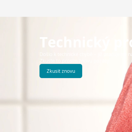
Technický p
Došlo k technické chybě – již pracujeme n
Zkuste to prosím znovu později.
Zkusit znovu