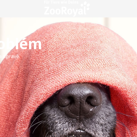
roblém
a opravě.