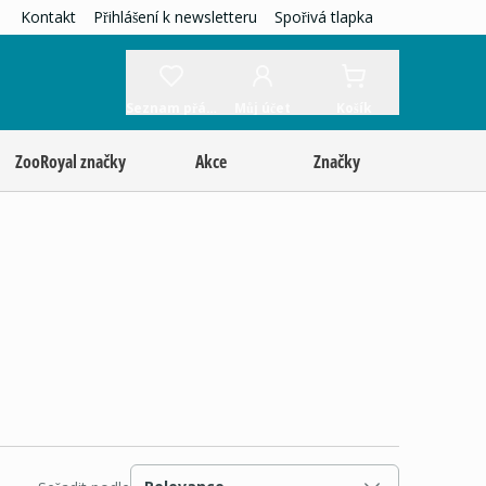
Kontakt
Přihlášení k newsletteru
Spořivá tlapka
Seznam přání
Můj účet
Košík
ZooRoyal značky
Akce
Značky