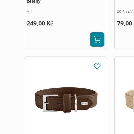
zelený
M-L
XS–S
+
4
Va
249,00 Kč
79,00