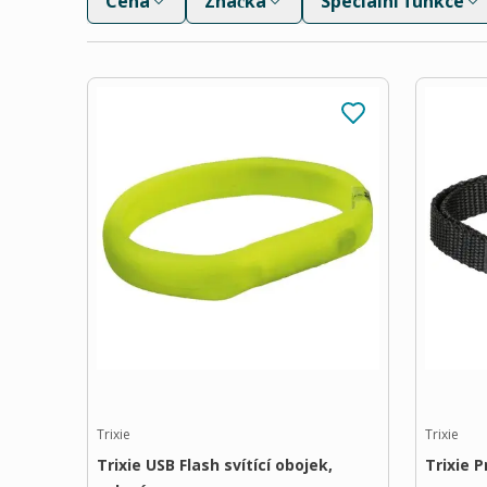
Cena
Značka
Speciální funkce
Trixie
Trixie
Trixie USB Flash svítící obojek,
Trixie 