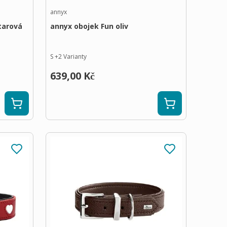
annyx
tarová
annyx obojek Fun oliv
S
+
2
Varianty
639,00 Kč