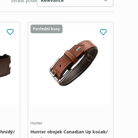
Relevance
Seřadit podle
Poslední kusy
Hunter
 hnědý/
Hunter obojek Canadian Up koňak/