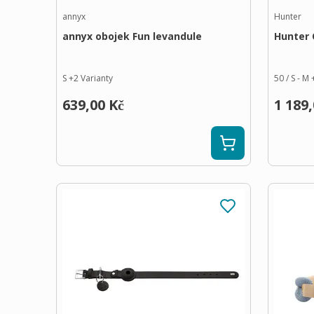
annyx
Hunter
annyx obojek Fun levandule
Hunter 
S
+
2
Varianty
50 / S - M
639,00 Kč
1 189,