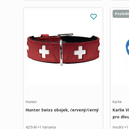
Posledn
Hunter
Karlie
Hunter Swiss obojek, červený/černý
Karlie V
pro dlo
42/S-M
+
1
Varianta
modrý
+
1