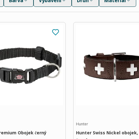
Barva
Vybavení
Druh
Materiál
Hunter
Premium Obojek černý
Hunter Swiss Nickel obojek,