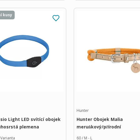
í kusy
Hunter
isio Light LED svítící obojek
Hunter Obojek Malia
uhosrstá plemena
meruňkový/přírodní
Varianta
60 / M - L