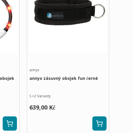
annyx
í obojek
annyx zásuvný obojek fun černé
S
+
2
Varianty
639,00 Kč