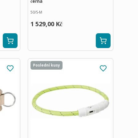
černá
50/S-M
1 529,00 Kč
Poslední kusy