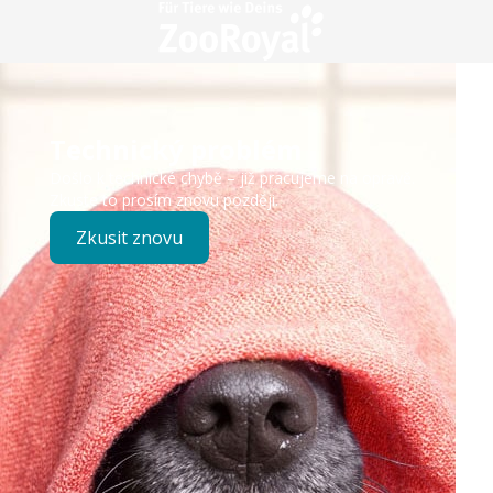
Technický problém
Došlo k technické chybě – již pracujeme na opravě.
Zkuste to prosím znovu později.
Zkusit znovu