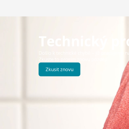
Technický p
Došlo k technické chybě – již pracujeme n
Zkuste to prosím znovu později.
Zkusit znovu