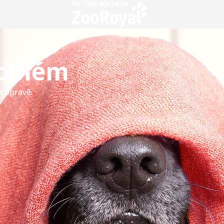
roblém
a opravě.