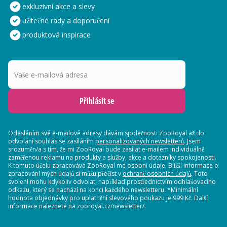
exkluzivní akce a slevy
užitečné rady a doporučení
produktová inspirace
Vaše e-mailová adresa
Přihlásit se
Odesláním své e-mailové adresy dávám společnosti ZooRoyal až do
odvolání souhlas se zasíláním
personalizovaných newsletterů
. Jsem
srozuměn/a s tím, že mi ZooRoyal bude zasílat e-mailem individuálně
zaměřenou reklamu na produkty a služby, akce a dotazníky spokojenosti.
K tomuto účelu zpracovává ZooRoyal mé osobní údaje. Bližší informace o
zpracování mých údajů si můžu přečíst v
ochraně osobních údajů
. Toto
svolení mohu kdykoliv odvolat, například prostřednictvím odhlašovacího
odkazu, který se nachází na konci každého newsletteru. *Minimální
hodnota objednávky pro uplatnění slevového poukazu je 999 Kč. Další
informace naleznete na zooroyal.cz/newsletter/.