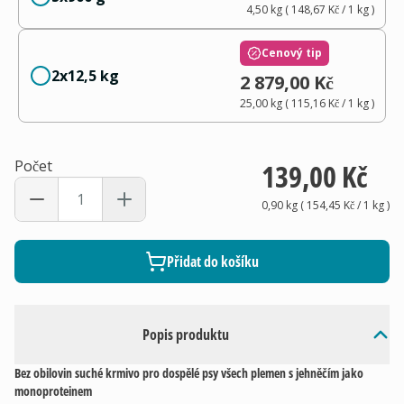
4,50 kg
(
148,67 Kč
/ 1
kg
)
Cenový tip
2x12,5 kg
2 879,00 Kč
25,00 kg
(
115,16 Kč
/ 1
kg
)
Počet
139,00 Kč
0,90 kg
(
154,45 Kč
/ 1
kg
)
Přidat do košíku
Popis produktu
Bez obilovin suché krmivo pro dospělé psy všech plemen s jehněčím jako
monoproteinem