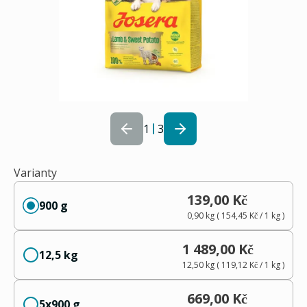
1
3
Varianty
139,00 Kč
900 g
0,90 kg
(
154,45 Kč
/ 1
kg
)
1 489,00 Kč
12,5 kg
12,50 kg
(
119,12 Kč
/ 1
kg
)
669,00 Kč
5x900 g