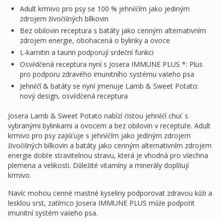
Adult krmivo pro psy se 100 % jehněčím jako jediným
zdrojem živočišných bílkovin
Bez obilovin receptura s batáty jako cenným alternativním
zdrojem energie, obohacená o bylinky a ovoce
L-karnitin a taurin podporují srdeční funkci
Osvědčená receptura nyní s Josera IMMUNE PLUS *: Plus
pro podporu zdravého imunitního systému vašeho psa
Jehněčí & batáty se nyní jmenuje Lamb & Sweet Potato:
nový design, osvědčená receptura
Josera Lamb & Sweet Potato nabízí čistou jehněčí chuť s
vybranými bylinkami a ovocem a bez obilovin v receptuře. Adult
krmivo pro psy zajišťuje s jehněčím jako jediným zdrojem
živočišných bílkovin a batáty jako cenným alternativním zdrojem
energie dobře stravitelnou stravu, která je vhodná pro všechna
plemena a velikosti. Důležité vitamíny a minerály doplňují
krmivo.
Navíc mohou cenné mastné kyseliny podporovat zdravou kůži a
lesklou srst, zatímco Josera IMMUNE PLUS může podpořit
imunitní systém vašeho psa.