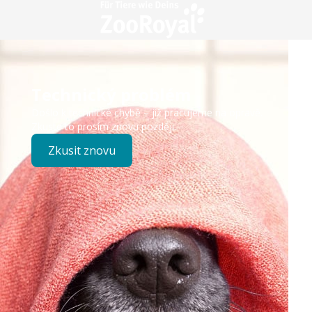
Technický problém
Došlo k technické chybě – již pracujeme na opravě.
Zkuste to prosím znovu později.
Zkusit znovu