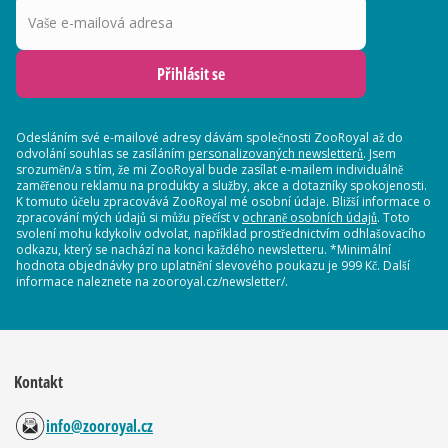
Přihlásit se
Odesláním své e-mailové adresy dávám společnosti ZooRoyal až do
odvolání souhlas se zasíláním
personalizovaných newsletterů
. Jsem
srozuměn/a s tím, že mi ZooRoyal bude zasílat e-mailem individuálně
zaměřenou reklamu na produkty a služby, akce a dotazníky spokojenosti.
K tomuto účelu zpracovává ZooRoyal mé osobní údaje. Bližší informace o
zpracování mých údajů si můžu přečíst v
ochraně osobních údajů
. Toto
svolení mohu kdykoliv odvolat, například prostřednictvím odhlašovacího
odkazu, který se nachází na konci každého newsletteru. *Minimální
hodnota objednávky pro uplatnění slevového poukazu je 999 Kč. Další
informace naleznete na zooroyal.cz/newsletter/.
Kontakt
info@zooroyal.cz