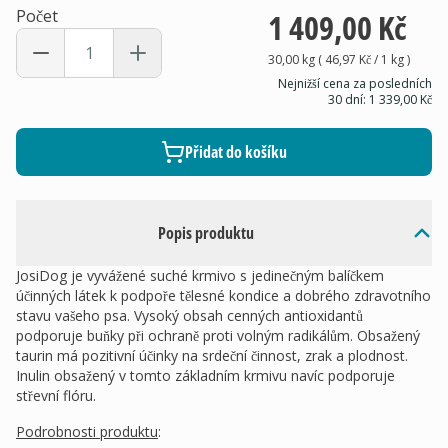
Počet
1 409,00 Kč
30,00 kg
(
46,97 Kč
/ 1
kg
)
Nejnižší cena za posledních
30 dní:
1 339,00 Kč
Přidat do košíku
Popis produktu
JosiDog je vyvážené suché krmivo s jedinečným balíčkem
účinných látek k podpoře tělesné kondice a dobrého zdravotního
stavu vašeho psa. Vysoký obsah cenných antioxidantů
podporuje buňky při ochraně proti volným radikálům. Obsažený
taurin má pozitivní účinky na srdeční činnost, zrak a plodnost.
Inulin obsažený v tomto základním krmivu navíc podporuje
střevní flóru.
Podrobnosti produktu
: