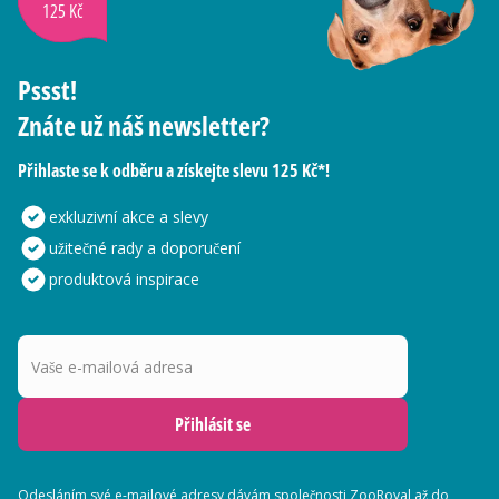
125 Kč
Pssst!
Znáte už náš newsletter?
Přihlaste se k odběru a získejte slevu 125 Kč*!
exkluzivní akce a slevy
užitečné rady a doporučení
produktová inspirace
Vaše e-mailová adresa
Přihlásit se
Odesláním své e-mailové adresy dávám společnosti ZooRoyal až do