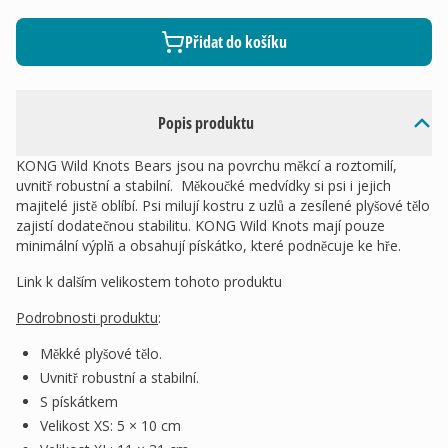
Přidat do košíku
Popis produktu
KONG Wild Knots Bears jsou na povrchu měkcí a roztomilí,
uvnitř robustní a stabilní. Měkoučké medvídky si psi i jejich
majitelé jistě oblíbí. Psi milují kostru z uzlů a zesílené plyšové tělo
zajistí dodatečnou stabilitu. KONG Wild Knots mají pouze
minimální výplň a obsahují pískátko, které podněcuje ke hře.
Link k dalším velikostem tohoto produktu
Podrobnosti produktu
:
Měkké plyšové tělo.
Uvnitř robustní a stabilní.
S pískátkem
Velikost XS: 5 × 10 cm