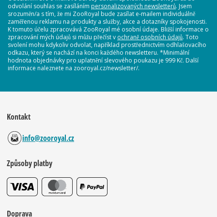
odvolání souhlas se zasíláním
personalizovaných newsletterů
. Jsem
srozuměn/a s tím, že mi ZooRoyal bude zasílat e-mailem individuálně
zaměřenou reklamu na produkty a služby, akce a dotazníky spokojenosti.
K tomuto účelu zpracovává ZooRoyal mé osobní údaje. Bližší informace o
zpracování mých údajů si můžu přečíst v
ochraně osobních údajů
. Toto
svolení mohu kdykoliv odvolat, například prostřednictvím odhlašovacího
odkazu, který se nachází na konci každého newsletteru. *Minimální
hodnota objednávky pro uplatnění slevového poukazu je 999 Kč. Další
informace naleznete na zooroyal.cz/newsletter/.
Kontakt
info@zooroyal.cz
Způsoby platby
Doprava