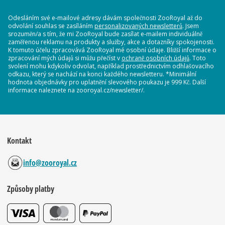
Odesláním své e-mailové adresy dávám společnosti ZooRoyal až do
odvolání souhlas se zasíláním
personalizovaných newsletterů
. Jsem
srozuměn/a s tím, že mi ZooRoyal bude zasílat e-mailem individuálně
zaměřenou reklamu na produkty a služby, akce a dotazníky spokojenosti.
K tomuto účelu zpracovává ZooRoyal mé osobní údaje. Bližší informace o
zpracování mých údajů si můžu přečíst v
ochraně osobních údajů
. Toto
svolení mohu kdykoliv odvolat, například prostřednictvím odhlašovacího
odkazu, který se nachází na konci každého newsletteru. *Minimální
hodnota objednávky pro uplatnění slevového poukazu je 999 Kč. Další
informace naleznete na zooroyal.cz/newsletter/.
Kontakt
info@zooroyal.cz
Způsoby platby