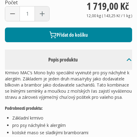
Počet
1 719,00 Kč
12,00 kg
(
143,25 Kč
/ 1
kg
)
Přidat do košíku
Popis produktu
Krmivo MAC‘s Mono bylo speciálně vyvinuté pro psy náchylné k
alergiím. Základem je jeden druh masa/ryby jako dodavatele
bílkovin a brambor jako dodavatele sacharidů. Tato kombinace
se lněnými semínky a moučkou z mořských řas zajistí vyváženou
stravu a zároveň výjimečný chuťový požitek pro vašeho psa.
Podrobnosti produktu:
Základní krmivo
pro psy náchylné k alergiím
koňské maso se sladkými bramborami