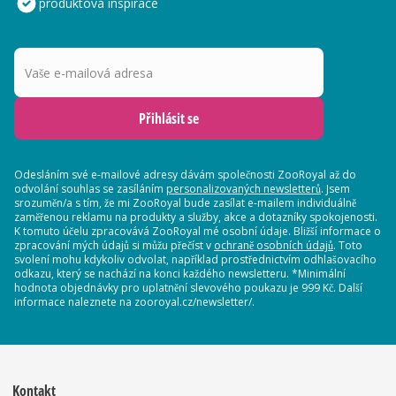
produktová inspirace
Vaše e-mailová adresa
Přihlásit se
Odesláním své e-mailové adresy dávám společnosti ZooRoyal až do
odvolání souhlas se zasíláním
personalizovaných newsletterů
. Jsem
srozuměn/a s tím, že mi ZooRoyal bude zasílat e-mailem individuálně
zaměřenou reklamu na produkty a služby, akce a dotazníky spokojenosti.
K tomuto účelu zpracovává ZooRoyal mé osobní údaje. Bližší informace o
zpracování mých údajů si můžu přečíst v
ochraně osobních údajů
. Toto
svolení mohu kdykoliv odvolat, například prostřednictvím odhlašovacího
odkazu, který se nachází na konci každého newsletteru. *Minimální
hodnota objednávky pro uplatnění slevového poukazu je 999 Kč. Další
informace naleznete na zooroyal.cz/newsletter/.
Kontakt