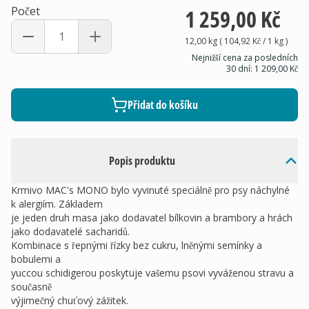
Počet
1 259,00 Kč
12,00 kg
(
104,92 Kč
/ 1
kg
)
Nejnižší cena za posledních
30 dní:
1 209,00 Kč
Přidat do košíku
Popis produktu
Krmivo MAC's MONO bylo vyvinuté speciálně pro psy náchylné
k alergiím. Základem
je jeden druh masa jako dodavatel bílkovin a brambory a hrách
jako dodavatelé sacharidů.
Kombinace s řepnými řízky bez cukru, lněnými semínky a
bobulemi a
yuccou schidigerou poskytuje vašemu psovi vyváženou stravu a
současně
výjimečný chuťový zážitek.