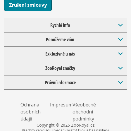
Zrušení smlouvy
Rychlé info
Pomůžeme vám
Exkluzivně u nás
ZooRoyal značky
Právní informace
Ochrana
Impresum
Všeobecné
osobních
obchodní
údajů
podmínky
Copyright © 2026 ZooRoyal.cz
Všechny ceny jsou uvedeny včetně DPH a bez nákladů