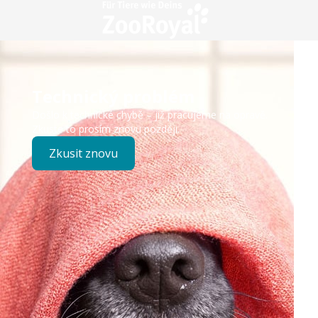
Technický problém
Došlo k technické chybě – již pracujeme na opravě.
Zkuste to prosím znovu později.
Zkusit znovu