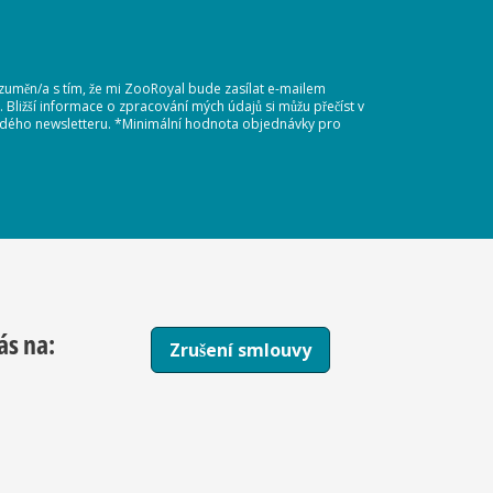
ozuměn/a s tím, že mi ZooRoyal bude zasílat e-mailem
Bližší informace o zpracování mých údajů si můžu přečíst v
každého newsletteru. *Minimální hodnota objednávky pro
ás na:
Zrušení smlouvy