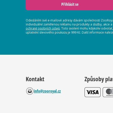
Přihlásit se
Odesláním své e-mailové adresy dávám společnosti ZooRoyal
individuálně zaměřenou reklamu na produkty a služby, akce a
ochraně osobních údajů
. Toto svolení mohu kdykoliv odvolat
uplatnění slevového poukazu je 999 Kč. Další informace nalez
Kontakt
Způsoby pla
info@zooroyal.cz