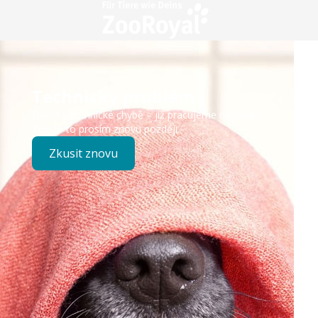
Technický problém
Došlo k technické chybě – již pracujeme na opravě.
Zkuste to prosím znovu později.
Zkusit znovu