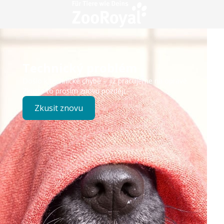
Technický problém
Došlo k technické chybě – již pracujeme na opravě.
Zkuste to prosím znovu později.
Zkusit znovu