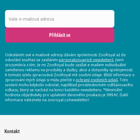
Vaše e-mailová adresa
Přihlásit se
Odesláním své e-mailové adresy dávám společnosti ZooRoyal až do
odvolání souhlas se zasíláním
personalizovaných newsletterů
. Jsem
srozuměn/a s tím, že mi ZooRoyal bude zasílat e-mailem individuálně
zaměřenou reklamu na produkty a služby, akce a dotazníky spokojenosti.
K tomuto účelu zpracovává ZooRoyal mé osobní údaje. Bližší informace o
zpracování mých údajů si můžu přečíst v
ochraně osobních údajů
. Toto
svolení mohu kdykoliv odvolat, například prostřednictvím odhlašovacího
odkazu, který se nachází na konci každého newsletteru. *Minimální
hodnota objednávky pro uplatnění slevového poukazu je 999 Kč. Další
informace naleznete na zooroyal.cz/newsletter/.
Kontakt