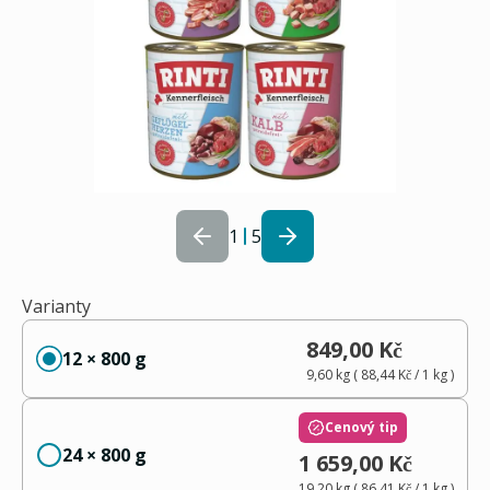
1
5
Varianty
849,00 Kč
12 × 800 g
9,60 kg
(
88,44 Kč
/ 1
kg
)
Cenový tip
24 × 800 g
1 659,00 Kč
19,20 kg
(
86,41 Kč
/ 1
kg
)