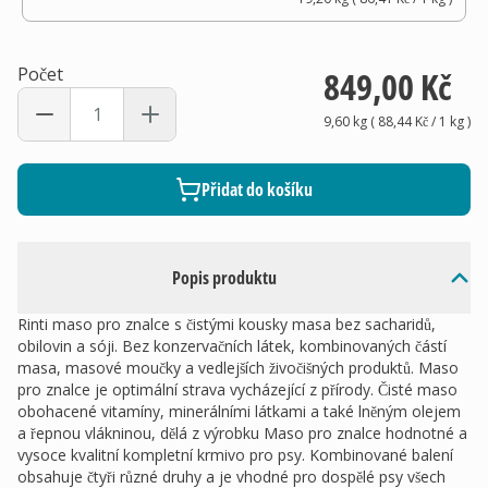
Počet
849,00 Kč
9,60 kg
(
88,44 Kč
/ 1
kg
)
Přidat do košíku
Popis produktu
Rinti maso pro znalce s čistými kousky masa bez sacharidů,
obilovin a sóji. Bez konzervačních látek, kombinovaných částí
masa, masové moučky a vedlejších živočišných produktů. Maso
pro znalce je optimální strava vycházející z přírody. Čisté maso
obohacené vitamíny, minerálními látkami a také lněným olejem
a řepnou vlákninou, dělá z výrobku Maso pro znalce hodnotné a
vysoce kvalitní kompletní krmivo pro psy. Kombinované balení
obsahuje čtyři různé druhy a je vhodné pro dospělé psy všech