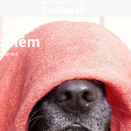
roblém
a opravě.