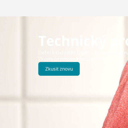
Technický p
Došlo k technické chybě – již pracujeme n
Zkuste to prosím znovu později.
Zkusit znovu