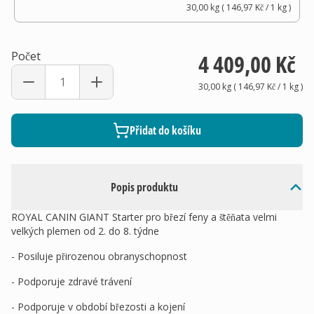
30,00 kg
(
146,97 Kč
/ 1
kg
)
Počet
4 409,00 Kč
30,00 kg
(
146,97 Kč
/ 1
kg
)
Přidat do košíku
Popis produktu
ROYAL CANIN GIANT Starter pro březí feny a štěňata velmi
velkých plemen od 2. do 8. týdne
- Posiluje přirozenou obranyschopnost
- Podporuje zdravé trávení
- Podporuje v období březosti a kojení