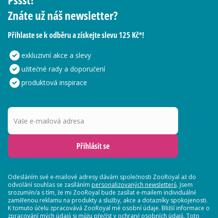
Znáte už náš newsletter?
Přihlaste se k odběru a získejte slevu 125 Kč*!
exkluzivní akce a slevy
užitečné rady a doporučení
produktová inspirace
Vaše e-mailová adresa
Přihlásit se
Odesláním své e-mailové adresy dávám společnosti ZooRoyal až do
odvolání souhlas se zasíláním
personalizovaných newsletterů
. Jsem
srozuměn/a s tím, že mi ZooRoyal bude zasílat e-mailem individuálně
zaměřenou reklamu na produkty a služby, akce a dotazníky spokojenosti.
K tomuto účelu zpracovává ZooRoyal mé osobní údaje. Bližší informace o
zpracování mých údajů si můžu přečíst v
ochraně osobních údajů
. Toto