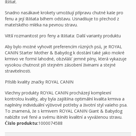
štěňat.
Snadno nasákavé krokety umožňují přípravu chutné kaše pro
fenu a její štěňata během odstavu. Usnadňuje to přechod z
mateřského mléka na pevnou stravu.
Větší rozmanitost pro feny a štěňata: Další varianty produktu
Aby bylo možné vyhovět preferencím různých psů, je ROYAL
CANIN Starter Mother & Babydog k dostání také jako mokré
krmivo ve formě lahodné, obzvlášť jemné pěny, která vykazuje
vysokou chutnost při stejném zásobení živinami a stejné
stravitelnosti.
Příslib kvality značky ROYAL CANIN
Všechny produkty ROYAL CANIN procházejí komplexní
kontrolou kvality, aby byla zajištěna optimální kvalita krmiva a
naplněny individuální výživové potřeby a životní styl vašeho psa.
To znamená, že s krmivem ROYAL CANIN Giant & Babydog
nabízíte své feně a svému štěněti kvalitní a vyváženou stravu.
Číslo produktu:
1000074588