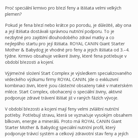
Proč speciální krmivo pro březí feny a štěňata velmi velkých
plemen?
Pokud je fena březí nebo krátce po porodu, je důležité, aby ona
a její štěňata dostávali správnou nutriční podporu. To je
nezbytné pro zajištění dlouhodobého zdraví matky a co
nejlepšího startu pro její štěňata. ROYAL CANIN Giant Starter
Mother & Babydog je vhodné pro feny a jejich štěňata od 3.–4.
týdne. Krmivo obsahuje veškeré živiny, které fena potřebuje v
období březosti a kojení.
Výjimečné složení Start Complex je výsledkem specializovaného
vědeckého výzkumu firmy ROYAL CANIN. Jde o exkluzivní
kombinaci živin, které jsou částečně obsaženy také v mateřském
mléce. Start Complex, obohacený o speciální živiny, aktivně
podporuje zdravé trávení štěňat již v raných fázích vývoje.
V období březosti a kojení mají feny velmi zvláštní nutriční
potřeby. Potřebují stravu, která se vyznačuje vysokým obsahem
bílkovin, energie a minerálů. Proto má ROYAL CANIN Giant
Starter Mother & Babydog speciální nutriční profil, který
podporuje trávicí systém a celkový zdravotní stav feny a jejích