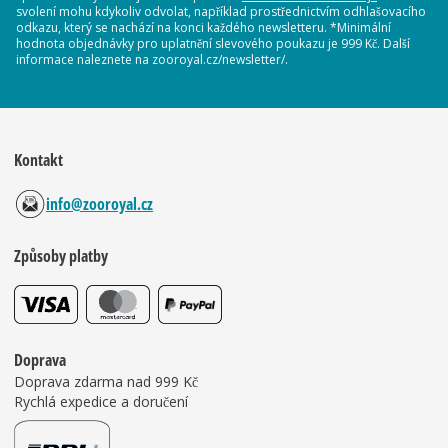
svolení mohu kdykoliv odvolat, například prostřednictvím odhlašovacího
odkazu, který se nachází na konci každého newsletteru. *Minimální
hodnota objednávky pro uplatnění slevového poukazu je 999 Kč. Další
informace naleznete na zooroyal.cz/newsletter/.
Kontakt
info@zooroyal.cz
Způsoby platby
Doprava
Doprava zdarma nad 999 Kč
Rychlá expedice a doručení