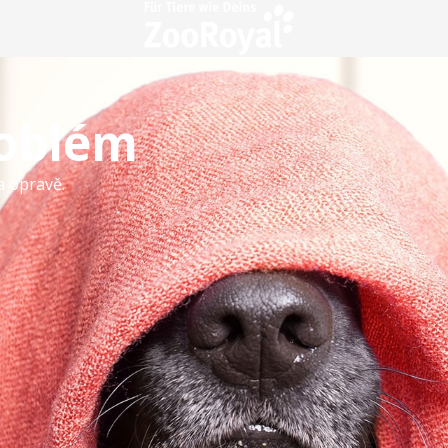
roblém
a opravě.