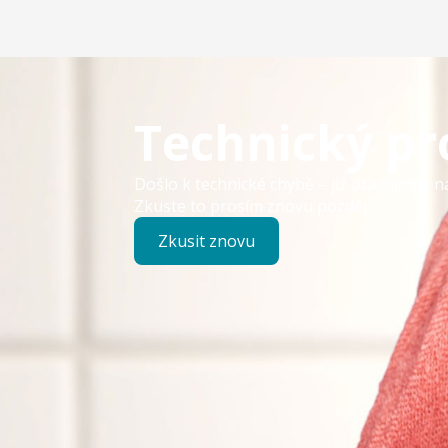
Technický p
Došlo k technické chybě – již pracujeme n
Zkuste to prosím znovu později.
Zkusit znovu