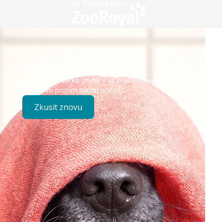
Technický problém
Došlo k technické chybě – již pracujeme na opravě.
Zkuste to prosím znovu později.
Zkusit znovu