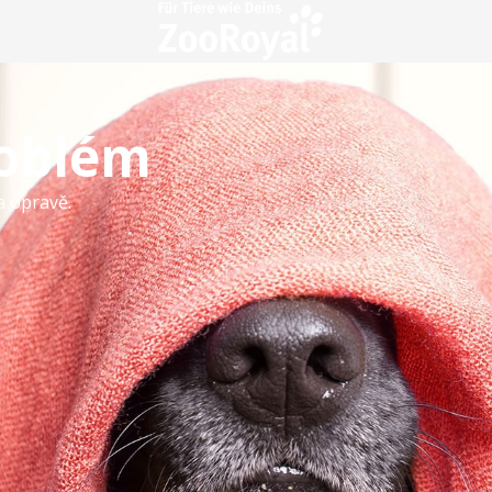
roblém
a opravě.