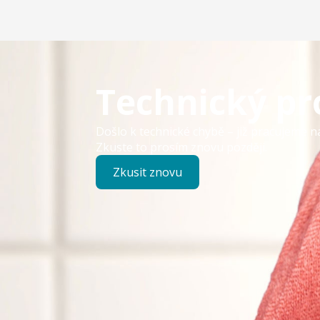
Technický p
Došlo k technické chybě – již pracujeme n
Zkuste to prosím znovu později.
Zkusit znovu