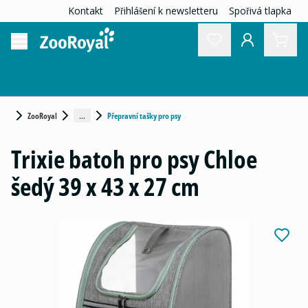
Kontakt
Přihlášení k newsletteru
Spořivá tlapka
...
ZooRoyal
Přepravní tašky pro psy
Trixie batoh pro psy Chloe
šedý 39 x 43 x 27 cm