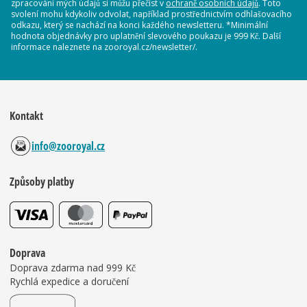
zpracování mých údajů si můžu přečíst v
ochraně osobních údajů
. Toto
svolení mohu kdykoliv odvolat, například prostřednictvím odhlašovacího
odkazu, který se nachází na konci každého newsletteru. *Minimální
hodnota objednávky pro uplatnění slevového poukazu je 999 Kč. Další
informace naleznete na zooroyal.cz/newsletter/.
Kontakt
info@zooroyal.cz
Způsoby platby
Doprava
Doprava zdarma nad 999 Kč
Rychlá expedice a doručení