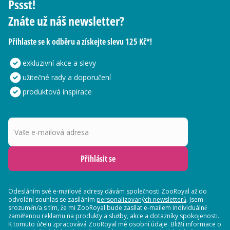
Pssst!
Znáte už náš newsletter?
Přihlaste se k odběru a získejte slevu 125 Kč*!
exkluzivní akce a slevy
užitečné rady a doporučení
produktová inspirace
Vaše e-mailová adresa
Přihlásit se
Odesláním své e-mailové adresy dávám společnosti ZooRoyal až do
odvolání souhlas se zasíláním
personalizovaných newsletterů
. Jsem
srozuměn/a s tím, že mi ZooRoyal bude zasílat e-mailem individuálně
zaměřenou reklamu na produkty a služby, akce a dotazníky spokojenosti.
K tomuto účelu zpracovává ZooRoyal mé osobní údaje. Bližší informace o