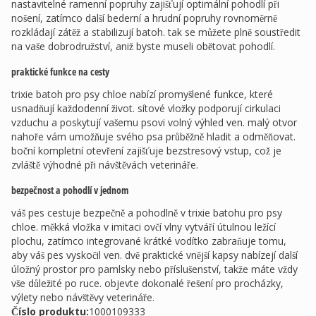
nastavitelné ramenní popruhy zajišťují optimální pohodlí při
nošení, zatímco další bederní a hrudní popruhy rovnoměrně
rozkládají zátěž a stabilizují batoh. tak se můžete plně soustředit
na vaše dobrodružství, aniž byste museli obětovat pohodlí.
praktické funkce na cesty
trixie batoh pro psy chloe nabízí promyšlené funkce, které
usnadňují každodenní život. sítové vložky podporují cirkulaci
vzduchu a poskytují vašemu psovi volný výhled ven. malý otvor
nahoře vám umožňuje svého psa průběžně hladit a odměňovat.
boční kompletní otevření zajišťuje bezstresový vstup, což je
zvláště výhodné při návštěvách veterináře.
bezpečnost a pohodlí v jednom
váš pes cestuje bezpečně a pohodlně v trixie batohu pro psy
chloe. měkká vložka v imitaci ovčí vlny vytváří útulnou ležící
plochu, zatímco integrované krátké vodítko zabraňuje tomu,
aby váš pes vyskočil ven. dvě praktické vnější kapsy nabízejí další
úložný prostor pro pamlsky nebo příslušenství, takže máte vždy
vše důležité po ruce. objevte dokonalé řešení pro procházky,
výlety nebo návštěvy veterináře.
Číslo produktu:
1000109333