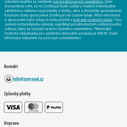
odvolání souhlas se zasíláním
personalizovaných newsletterů
. Jsem
srozuměn/a s tím, že mi ZooRoyal bude zasílat e-mailem individuálně
zaměřenou reklamu na produkty a služby, akce a dotazníky spokojenosti.
K tomuto účelu zpracovává ZooRoyal mé osobní údaje. Bližší informace
o zpracování mých údajů si můžu přečíst v
ochraně osobních údajů
. Toto
svolení mohu kdykoliv odvolat, například prostřednictvím odhlašovacího
odkazu, který se nachází na konci každého newsletteru. *Minimální
hodnota objednávky pro uplatnění slevového poukazu je 999 Kč. Další
informace naleznete na zooroyal.cz/newsletter/.
Kontakt
info@zooroyal.cz
Způsoby platby
Doprava