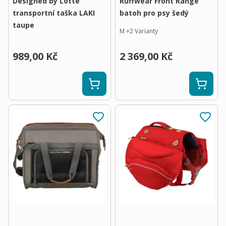
Designed by Lotte
Ruffwear Front Range
transportní taška LAKI
batoh pro psy šedý
taupe
M
+
2
Varianty
989,00 Kč
2 369,00 Kč