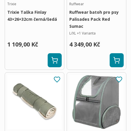
Trixie
Ruffwear
Trixie Taška Finlay
Ruffwear batoh pro psy
43×26×32cm černá/šedá
Palisades Pack Red
Sumac
L/XL
+
1
Varianta
1 109,00 Kč
4 349,00 Kč