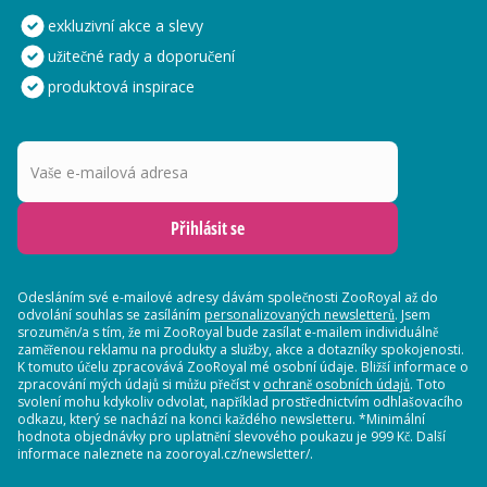
exkluzivní akce a slevy
užitečné rady a doporučení
produktová inspirace
Vaše e-mailová adresa
Přihlásit se
Odesláním své e-mailové adresy dávám společnosti ZooRoyal až do
odvolání souhlas se zasíláním
personalizovaných newsletterů
. Jsem
srozuměn/a s tím, že mi ZooRoyal bude zasílat e-mailem individuálně
zaměřenou reklamu na produkty a služby, akce a dotazníky spokojenosti.
K tomuto účelu zpracovává ZooRoyal mé osobní údaje. Bližší informace o
zpracování mých údajů si můžu přečíst v
ochraně osobních údajů
. Toto
svolení mohu kdykoliv odvolat, například prostřednictvím odhlašovacího
odkazu, který se nachází na konci každého newsletteru. *Minimální
hodnota objednávky pro uplatnění slevového poukazu je 999 Kč. Další
informace naleznete na zooroyal.cz/newsletter/.