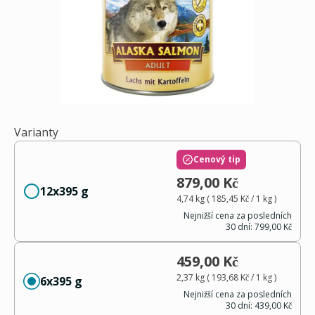
Varianty
Cenový tip
879,00 Kč
12x395 g
4,74 kg
(
185,45 Kč
/ 1
kg
)
Nejnižší cena za posledních
30 dní:
799,00 Kč
459,00 Kč
2,37 kg
(
193,68 Kč
/ 1
kg
)
6x395 g
Nejnižší cena za posledních
30 dní:
439,00 Kč