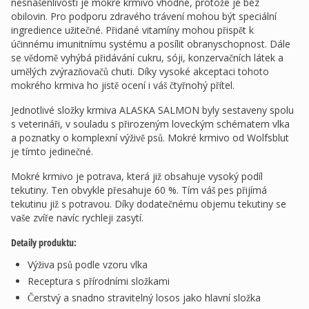
nesnášenlivostí je mokré krmivo vhodné, protože je bez
obilovin. Pro podporu zdravého trávení mohou být speciální
ingredience užitečné. Přidané vitamíny mohou přispět k
účinnému imunitnímu systému a posílit obranyschopnost. Dále
se vědomě vyhýbá přidávání cukru, sóji, konzervačních látek a
umělých zvýrazňovačů chuti. Díky vysoké akceptaci tohoto
mokrého krmiva ho jistě ocení i váš čtyřnohý přítel.
Jednotlivé složky krmiva ALASKA SALMON byly sestaveny spolu
s veterináři, v souladu s přirozeným loveckým schématem vlka
a poznatky o komplexní výživě psů. Mokré krmivo od Wolfsblut
je tímto jedinečné.
Mokré krmivo je potrava, která již obsahuje vysoký podíl
tekutiny. Ten obvykle přesahuje 60 %. Tím váš pes přijímá
tekutinu již s potravou. Díky dodatečnému objemu tekutiny se
vaše zvíře navíc rychleji zasytí.
Detaily produktu:
Výživa psů podle vzoru vlka
Receptura s přírodními složkami
Čerstvý a snadno stravitelný losos jako hlavní složka