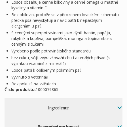
Losos obsahuje cenné bílkoviny a cenné omega-3 mastné
kyseliny a vitamin D.
Bez obilovin, protože se v přirozeném loveckém schématu
předka psa nevyskytují a navíc patří k nejčastějším
alergenům u psů
S cennými superpotravinami jako dýně, banán, papája,
rakytník a kopřiva, pampeliška, moringa a topinambur s
cennými složkami
Vyrobeno podle potravinářského standardu
bez cukru, sóji, zvýrazňovačů chuti a umělých přísad (s
výjimkou vitamínů a minerálů)
Losos patří k oblíbeným pokrmům psů
Vyvinuto s veterináři
Bez pokusů na zvířatech
Číslo produktu:
1000079865
Ingredience
Doporučení pro krmení