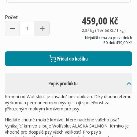
Počet
459,00 Kč
2,37 kg
(
193,68 Kč
/ 1
kg
)
Nejnižší cena za posledních
30 dní:
439,00 Kč
Přidat do košíku
Popis produktu
Krmení od Wolfsblut je zásadně bez obilovin. Díky dlouholetému
výzkumu a permanentnímu vývoji stojí společnost za
přirozeným mokrým krmivem pro psy.
Hledáte chutné mokré krmivo, které nadchne vašeho psa?
Vynikající krmivo slibuje Wolfsblut ALASKA SALMON. Krmivo je
vhodné pro dospělé psy všech velikostí. Pro psy s