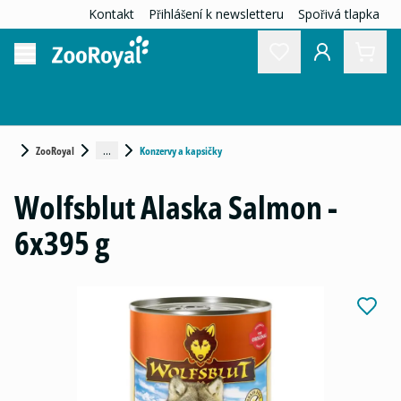
Kontakt
Přihlášení k newsletteru
Spořivá tlapka
...
ZooRoyal
Konzervy a kapsičky
Wolfsblut Alaska Salmon -
6x395 g