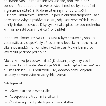
nesnášenlivostí je mokré krmivo vhodné, protože je bez
obilovin. Pro podporu zdravého trávení mohou být speciální
ingredience užitečné. Přidané vitamíny mohou přispět k
účinnému imunitnímu systému a posílit obranyschopnost. Dále
se vědomě vyhýbá přidávání cukru, sóji, konzervačních látek a
umělých dochucovadel. Díky vysoké akceptaci tohoto mokrého
krmiva ho jistě ocení i váš čtyřnohý přítel.
Jednotlivé složky krmiva COLD RIVER byly sestaveny spolu s
veterináři, aby odpovídaly přirozenému loveckému schématu
vlka a poznatkům o komplexní výživě psů. Mokré krmivo od
Wolfsblut je tímto jedinečné.
Mokré krmivo je potrava, která již obsahuje vysoký podíl
tekutiny. Ten obvykle přesahuje 60 %. Tímto způsobem váš pes
přijímá tekutinu již s potravou. Díky dodatečnému objemu
tekutiny se vaše zvíře navíc rychleji zasytí.
Detaily produktu:
Výživa psů podle vzoru vlka
Receptura s přírodními složkami
Čerstvá a jemná pstruh jako hlavní složka