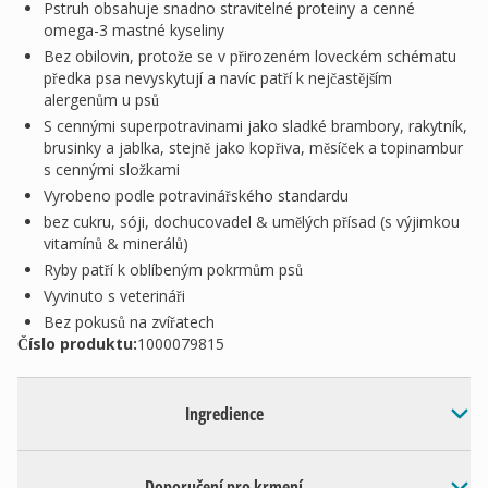
Pstruh obsahuje snadno stravitelné proteiny a cenné
omega-3 mastné kyseliny
Bez obilovin, protože se v přirozeném loveckém schématu
předka psa nevyskytují a navíc patří k nejčastějším
alergenům u psů
S cennými superpotravinami jako sladké brambory, rakytník,
brusinky a jablka, stejně jako kopřiva, měsíček a topinambur
s cennými složkami
Vyrobeno podle potravinářského standardu
bez cukru, sóji, dochucovadel & umělých přísad (s výjimkou
vitamínů & minerálů)
Ryby patří k oblíbeným pokrmům psů
Vyvinuto s veterináři
Bez pokusů na zvířatech
Číslo produktu:
1000079815
Ingredience
Doporučení pro krmení