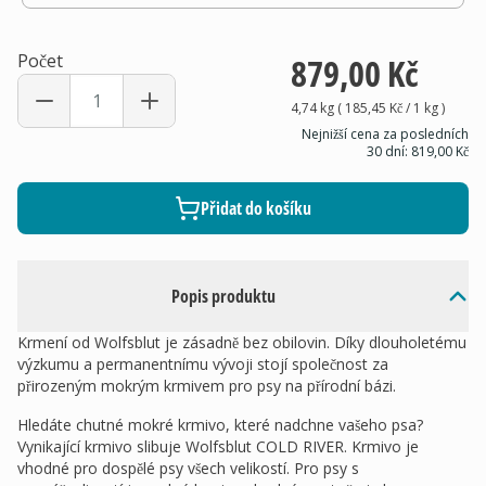
Počet
879,00 Kč
4,74 kg
(
185,45 Kč
/ 1
kg
)
Nejnižší cena za posledních
30 dní:
819,00 Kč
Přidat do košíku
Popis produktu
Krmení od Wolfsblut je zásadně bez obilovin. Díky dlouholetému
výzkumu a permanentnímu vývoji stojí společnost za
přirozeným mokrým krmivem pro psy na přírodní bázi.
Hledáte chutné mokré krmivo, které nadchne vašeho psa?
Vynikající krmivo slibuje Wolfsblut COLD RIVER. Krmivo je
vhodné pro dospělé psy všech velikostí. Pro psy s