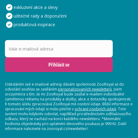
exkluzivní akce a slevy
užitečné rady a doporučení
produktová inspirace
Vaše e-mailová adresa
Přihlásit se
Odesláním své e-mailové adresy dávám společnosti ZooRoyal až do
odvolání souhlas se zasíláním
personalizovaných newsletterů
. Jsem
srozuměn/a s tím, že mi ZooRoyal bude zasílat e-mailem individuálně
zaměřenou reklamu na produkty a služby, akce a dotazníky spokojenosti.
K tomuto účelu zpracovává ZooRoyal mé osobní údaje. Bližší informace o
zpracování mých údajů si můžu přečíst v
ochraně osobních údajů
. Toto
svolení mohu kdykoliv odvolat, například prostřednictvím odhlašovacího
odkazu, který se nachází na konci každého newsletteru. *Minimální
hodnota objednávky pro uplatnění slevového poukazu je 999 Kč. Další
informace naleznete na zooroyal.cz/newsletter/.