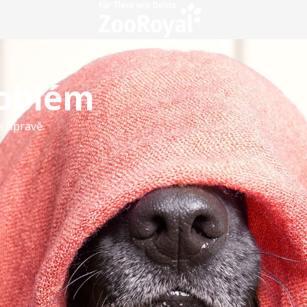
roblém
a opravě.