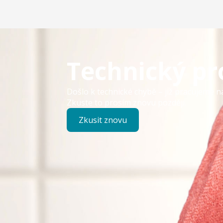
Technický p
Došlo k technické chybě – již pracujeme n
Zkuste to prosím znovu později.
Zkusit znovu