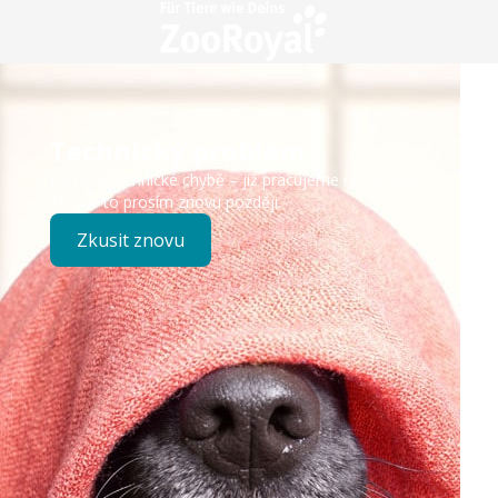
Technický problém
Došlo k technické chybě – již pracujeme na opravě.
Zkuste to prosím znovu později.
Zkusit znovu