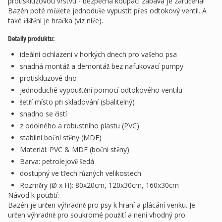
protiskluzovou vrstvu - bezpečná koupací zábava je zaručena!
Bazén poté můžete jednoduše vypustit přes odtokový ventil. A
také čištění je hračka (viz níže).
Detaily produktu:
ideální ochlazení v horkých dnech pro vašeho psa
snadná montáž a demontáž bez nafukovací pumpy
protiskluzové dno
jednoduché vypouštění pomocí odtokového ventilu
šetří místo při skladování (sbalitelný)
snadno se čistí
z odolného a robustního plastu (PVC)
stabilní boční stěny (MDF)
Materiál: PVC & MDF (boční stěny)
Barva: petrolejově šedá
dostupný ve třech různých velikostech
Rozměry (Ø x H): 80x20cm, 120x30cm, 160x30cm
Návod k použití:
Bazén je určen výhradně pro psy k hraní a plácání venku. Je
určen výhradně pro soukromé použití a není vhodný pro