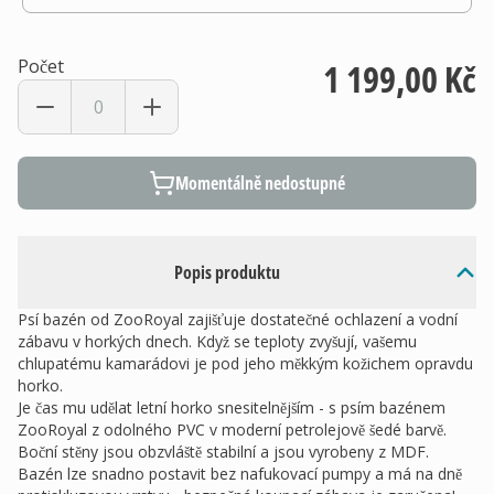
Počet
1 199,00 Kč
Momentálně nedostupné
Popis produktu
Psí bazén od ZooRoyal zajišťuje dostatečné ochlazení a vodní
zábavu v horkých dnech. Když se teploty zvyšují, vašemu
chlupatému kamarádovi je pod jeho měkkým kožichem opravdu
horko.
Je čas mu udělat letní horko snesitelnějším - s psím bazénem
ZooRoyal z odolného PVC v moderní petrolejově šedé barvě.
Boční stěny jsou obzvláště stabilní a jsou vyrobeny z MDF.
Bazén lze snadno postavit bez nafukovací pumpy a má na dně