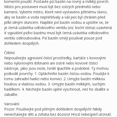
komerční použití. Postavte psí bazén na rovný a měkký povrch.
Místo pro postavení musí být bez ostrých předmětů nebo
kamenů. Vyberte místo, které není vystaveno přímému slunci,
aby se bazén a voda nepřehřívaly a váš pes byl chráněn před
příliš silným sluncem. Naplňte psí bazén vodou a ujistěte se, že
je černá uzávěrka odtokového ventilu (viz. boční stěna) uzavřená.
K vypuštění psího bazénu musí být černá uzávěrka odtokového
ventilu odšroubována. Psí bazén smějí používat pouze pod
dohledem dospělých.
Čištění:
Nepoužívejte agresivní čisticí prostředky, kartáče s kovovými
nebo nylonovými štětinami ani ostré nebo kovové čisticí
nástroje, jako jsou nože, tvrdé špachtle a podobně. Ty mohou
poškodit povrchy. 1. Opláchněte bazén čistou vodou. Použijte k
tomu zahradní hadici nebo konvici. 2. Umyjte bazén měkkou
houbou a vlažnou vodou. 3. Umyjte bazén měkkým, suchým
hadříkem. 4. Nechejte bazén úplně vyschnout, než ho sbalíte a
zabalíte.
Varování:
Pozor: Používejte pod přímým dohledem dospělých! Nikdy
nenechávejte děti a zvířata bez dozoru! Hrozí nebezpečí utonutí.