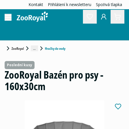
Kontakt
Přihlášení k newsletteru
Spořivá tlapka
...
ZooRoyal
Hračky do vody
Poslední kusy
ZooRoyal Bazén pro psy -
160x30cm