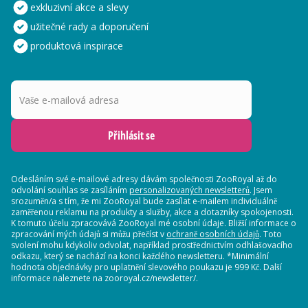
exkluzivní akce a slevy
užitečné rady a doporučení
produktová inspirace
Vaše e-mailová adresa
Přihlásit se
Odesláním své e-mailové adresy dávám společnosti ZooRoyal až do
odvolání souhlas se zasíláním
personalizovaných newsletterů
. Jsem
srozuměn/a s tím, že mi ZooRoyal bude zasílat e-mailem individuálně
zaměřenou reklamu na produkty a služby, akce a dotazníky spokojenosti.
K tomuto účelu zpracovává ZooRoyal mé osobní údaje. Bližší informace o
zpracování mých údajů si můžu přečíst v
ochraně osobních údajů
. Toto
svolení mohu kdykoliv odvolat, například prostřednictvím odhlašovacího
odkazu, který se nachází na konci každého newsletteru. *Minimální
hodnota objednávky pro uplatnění slevového poukazu je 999 Kč. Další
informace naleznete na zooroyal.cz/newsletter/.