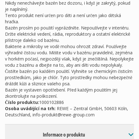
Nikdy nenechávejte bazén bez dozoru, i když je zakrytý, pokud
je naplněný.
Tento produkt není určen pro děti a není určen jako dětská
hračka.
Bazén prosím po použití vyprázdněte. Nepoužívejte v interiéru.
Držte elektrické vedení, rádia, reproduktory a ostatní elektrické
přístroje daleko od bazénu.
Bakterie a mikroby ve vodě mohou ohrozit zdraví. Používejte
výhradně čistou vodu. Měňte vodu v bazénu pravidelně, zejména
v horkém počasí, nejpozději však, když je znečištěná. Nepolykejte
vodu z bazénu a dbejte na to, aby ani děti vodu nepolykaly.
Čistěte bazén po každém použití. Vyhněte se chemickým čisticím
prostředkům, jako je chlór. Tyto prostředky mohou nebezpečně
dráždit kůži a sliznice vašeho psa.
Bazén je vystaven opotřebení. Před každým použitím jej
zkontrolujte na poškození.
Číslo produktu:
1000102886
Osoba uvádějící na trh
:
REWE – Zentral GmbH, 50603 Köln,
Deutschland,
info-produkt@rewe-group.com
Informace o produktu