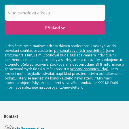
Vaše e-mailová adresa
Přihlásit se
Odesláním své e-mailové adresy dávám společnosti ZooRoyal až do
odvolání souhlas se zasíláním
personalizovaných newsletterů
. Jsem
srozuměn/a s tím, že mi ZooRoyal bude zasílat e-mailem individuálně
zaměřenou reklamu na produkty a služby, akce a dotazníky spokojenosti.
K tomuto účelu zpracovává ZooRoyal mé osobní údaje. Bližší informace o
zpracování mých údajů si můžu přečíst v
ochraně osobních údajů
. Toto
svolení mohu kdykoliv odvolat, například prostřednictvím odhlašovacího
odkazu, který se nachází na konci každého newsletteru. *Minimální
hodnota objednávky pro uplatnění slevového poukazu je 999 Kč. Další
informace naleznete na zooroyal.cz/newsletter/.
Kontakt