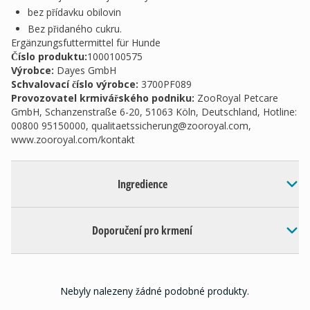
bez přídavku obilovin
Bez přidaného cukru.
Ergänzungsfuttermittel für Hunde
Číslo produktu:
1000100575
Výrobce
:
Dayes GmbH
Schvalovací číslo výrobce
:
3700PF089
Provozovatel krmivářského podniku
:
ZooRoyal Petcare
GmbH, Schanzenstraße 6-20, 51063 Köln, Deutschland, Hotline:
00800 95150000,
qualitaetssicherung@zooroyal.com
,
www.zooroyal.com/kontakt
Ingredience
Doporučení pro krmení
Nebyly nalezeny žádné podobné produkty.