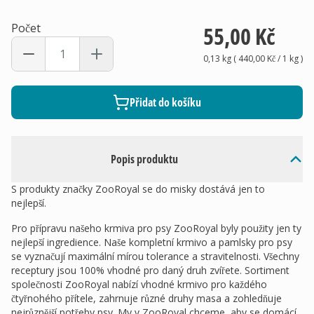
Počet
55,00 Kč
0,13 kg
(
440,00 Kč
/ 1
kg
)
Přidat do košíku
Popis produktu
S produkty značky ZooRoyal se do misky dostává jen to
nejlepší.
Pro přípravu našeho krmiva pro psy ZooRoyal byly použity jen ty
nejlepší ingredience. Naše kompletní krmivo a pamlsky pro psy
se vyznačují maximální mírou tolerance a stravitelnosti. Všechny
receptury jsou 100% vhodné pro daný druh zvířete. Sortiment
společnosti ZooRoyal nabízí vhodné krmivo pro každého
čtyřnohého přítele, zahrnuje různé druhy masa a zohledňuje
nejrůznější potřeby psy. My v ZooRoyal chceme, aby se domácí