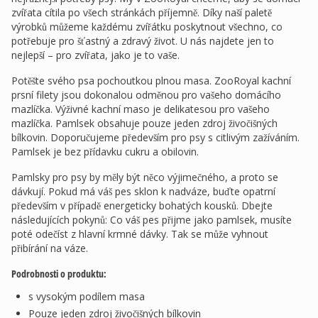
zvířata cítila po všech stránkách příjemně. Díky naší paletě
výrobků můžeme každému zvířátku poskytnout všechno, co
potřebuje pro šťastný a zdravý život. U nás najdete jen to
nejlepší – pro zvířata, jako je to vaše.
Potěšte svého psa pochoutkou plnou masa. ZooRoyal kachní
prsní filety jsou dokonalou odměnou pro vašeho domácího
mazlíčka. Výživné kachní maso je delikatesou pro vašeho
mazlíčka. Pamlsek obsahuje pouze jeden zdroj živočišných
bílkovin. Doporučujeme především pro psy s citlivým zažíváním.
Pamlsek je bez přídavku cukru a obilovin.
Pamlsky pro psy by měly být něco výjimečného, a proto se
dávkují. Pokud má váš pes sklon k nadváze, buďte opatrní
především v případě energeticky bohatých kousků. Dbejte
následujících pokynů: Co váš pes přijme jako pamlsek, musíte
poté odečíst z hlavní krmné dávky. Tak se může vyhnout
přibírání na váze.
Podrobnosti o produktu:
s vysokým podílem masa
Pouze jeden zdroj živočišných bílkovin