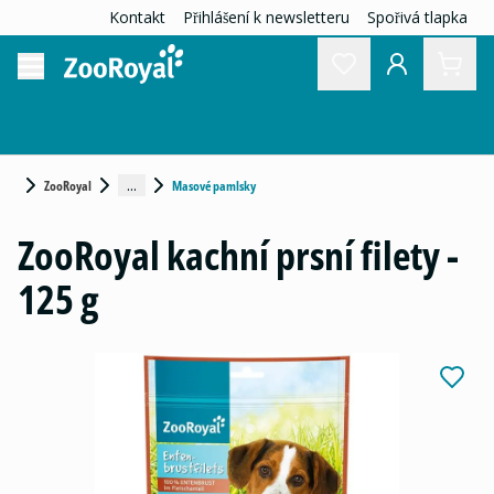
Kontakt
Přihlášení k newsletteru
Spořivá tlapka
...
ZooRoyal
Masové pamlsky
ZooRoyal kachní prsní filety -
125 g