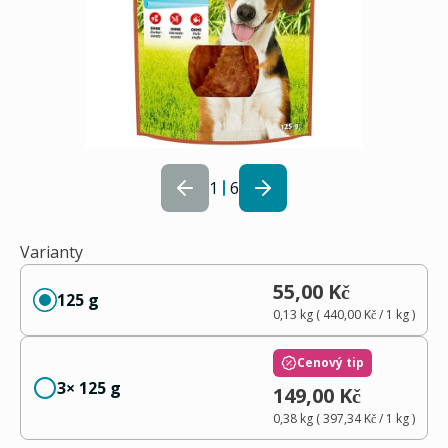
1
6
Varianty
55,00 Kč
125 g
0,13 kg
(
440,00 Kč
/ 1
kg
)
Cenový tip
3× 125 g
149,00 Kč
0,38 kg
(
397,34 Kč
/ 1
kg
)