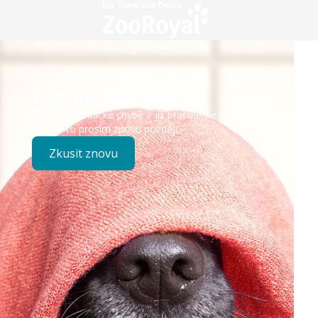
Technický problém
Došlo k technické chybě – již pracujeme na opravě.
Zkuste to prosím znovu později.
Zkusit znovu